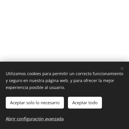
Utilizamos cookies para permitir un correcto funcionamiento
y seguro en nuestra página web, y para ofrecer la mejor
experiencia posible al usuario.
XAUDICON 2005 SL ALMACEN C/ALGINET Nº 13 TLF-
954150929
EXPOSICION C/ ALGECIRAS Nº 23 TLF- 954028508 41940
Aceptar solo lo necesario
Aceptar todo
TOMARES-SEVILLA
Abrir configuración avanzada
MOVIL - WATSAPP 655905766
Cookies