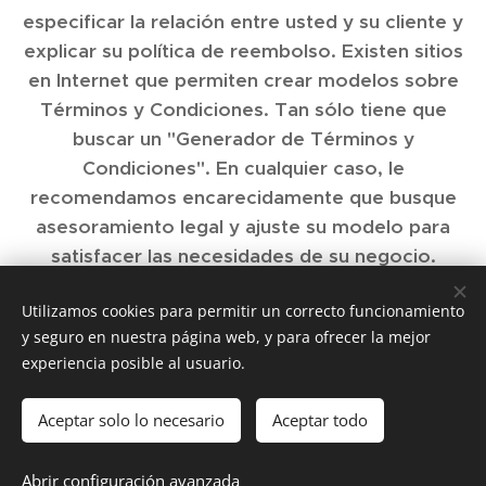
especificar la relación entre usted y su cliente y
explicar su política de reembolso. Existen sitios
en Internet que permiten crear modelos sobre
Términos y Condiciones. Tan sólo tiene que
buscar un "Generador de Términos y
Condiciones". En cualquier caso, le
recomendamos encarecidamente que busque
asesoramiento legal y ajuste su modelo para
satisfacer las necesidades de su negocio.
Utilizamos cookies para permitir un correcto funcionamiento
y seguro en nuestra página web, y para ofrecer la mejor
experiencia posible al usuario.
XAUDICON 2005 SL ALMACEN C/ALGINET Nº 13 TLF-
954150929
EXPOSICION C/ ALGECIRAS Nº 23 TLF- 954028508 41940
Aceptar solo lo necesario
Aceptar todo
TOMARES-SEVILLA
Abrir configuración avanzada
MOVIL - WATSAPP 655905766
Cookies